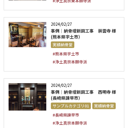
#浄土真宗東本願寺派
2024/02/27
事例｜納骨壇新調工事 崇雲寺 様
(熊本県宇土市）
実績納骨堂
#熊本県宇土市
#浄土真宗本願寺派
2024/02/27
事例｜納骨壇新調工事 西明寺 様
(長崎県諫早市）
サンプルカテゴリ01
実績納骨堂
#長崎県諫早市
#浄土真宗本願寺派