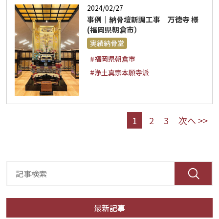
2024/02/27
事例｜納骨壇新調工事 万徳寺 様
(福岡県朝倉市）
実績納骨堂
#福岡県朝倉市
#浄土真宗本願寺派
1
2
3
次へ >>
最新記事