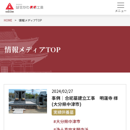
HOME
情報メディアTOP
情報メディアTOP
2024/02/27
事例│合祀墓建立工事 明蓮寺 様
(大分県中津市)
実績供養墓
#大分県中津市
#浄土真宗本願寺派