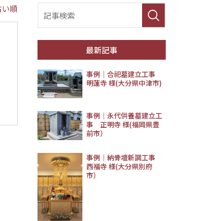
古い順
最新記事
事例│合祀墓建立工事
明蓮寺 様(大分県中津市)
事例｜永代供養墓建立工
事 正明寺 様(福岡県豊
前市）
事例｜納骨壇新調工事
西福寺 様(大分県別府
市）