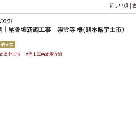
新しい順 |
/02/27
例｜納骨壇新調工事 崇雲寺 様(熊本県宇土市）
績納骨堂
熊本県宇土市
#浄土真宗本願寺派