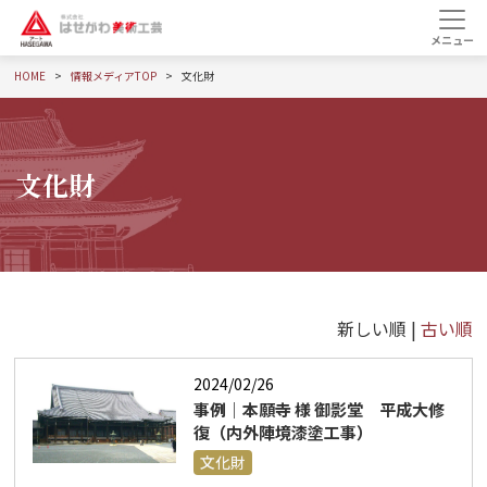
HOME
情報メディアTOP
文化財
文化財
新しい順 |
古い順
2024/02/26
事例｜本願寺 様 御影堂 平成大修
復（内外陣境漆塗工事）
文化財