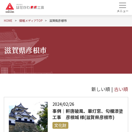
HOME
情報メディアTOP
滋賀県彦根市
滋賀県彦根市
新しい順 |
古い順
2024/02/26
事例｜軒唐破風、華灯窓、勾欄漆塗
工事 彦根城 様(滋賀県彦根市)
文化財