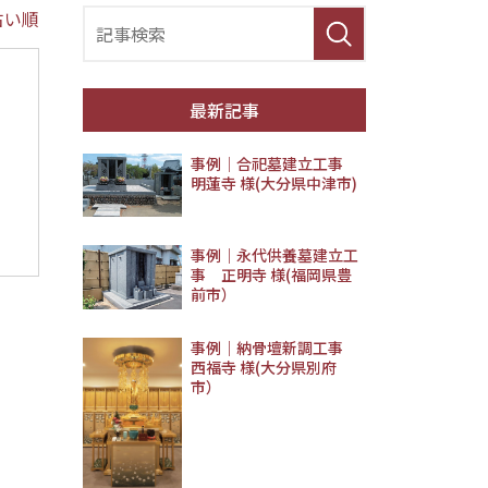
古い順
最新記事
事例│合祀墓建立工事
明蓮寺 様(大分県中津市)
事例｜永代供養墓建立工
事 正明寺 様(福岡県豊
前市）
事例｜納骨壇新調工事
西福寺 様(大分県別府
市）