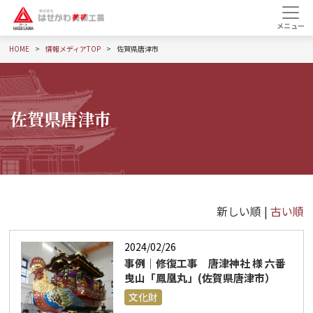
HOME
情報メディアTOP
佐賀県唐津市
佐賀県唐津市
新しい順 |
古い順
2024/02/26
事例｜修復工事 唐津神社 様 六番
曳山「鳳凰丸」(佐賀県唐津市）
文化財