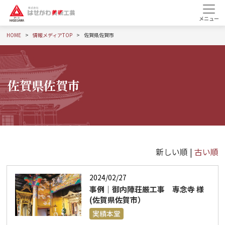
HOME
情報メディアTOP
佐賀県佐賀市
佐賀県佐賀市
新しい順 |
古い順
2024/02/27
事例｜御内陣荘厳工事 専念寺 様
(佐賀県佐賀市）
実績本堂