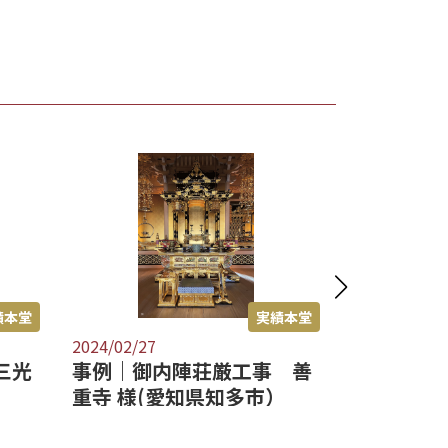
績本堂
実績本堂
2024/02/26
2024/02/26
 善
事例｜御内陣荘厳工事 妙
事例｜御
）
泉寺 様(福岡県久留米市）
法寺 様(