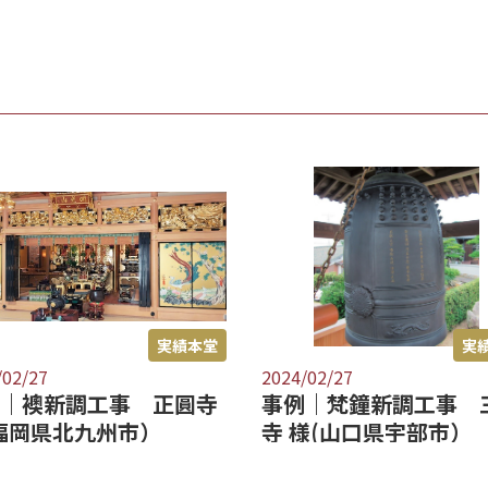
実績本堂
実
/02/27
2024/02/27
｜梵鐘新調工事 三光
事例｜御内陣荘厳工事
様(山口県宇部市）
重寺 様(愛知県知多市