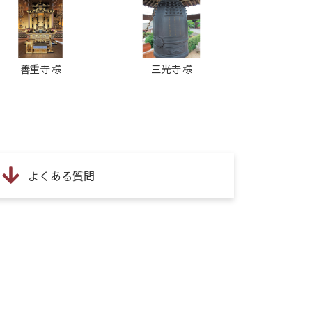
善重寺 様
三光寺 様
よくある質問