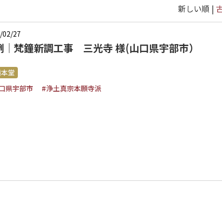
新しい順 |
/02/27
例｜梵鐘新調工事 三光寺 様(山口県宇部市）
績本堂
山口県宇部市
#浄土真宗本願寺派