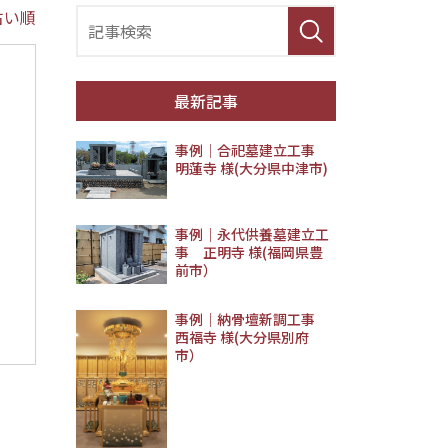
古い順
最新記事
事例│合祀墓建立工事
明蓮寺 様(大分県中津市)
事例｜永代供養墓建立工
事 正明寺 様(福岡県豊
前市）
事例｜納骨壇新調工事
西福寺 様(大分県別府
市）