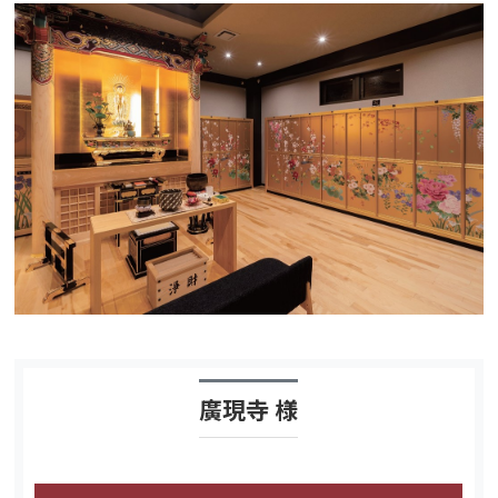
廣現寺 様